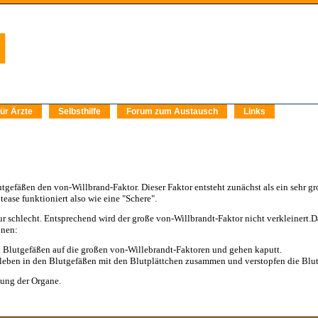
ür Ärzte
Selbsthilfe
Forum zum Austausch
Links
utgefäßen den von-Willbrand-Faktor. Dieser Faktor entsteht zunächst als ein sehr 
otease funktioniert also wie eine "Schere".
nur schlecht. Entsprechend wird der große von-Willbrandt-Faktor nicht verkleiner
onen:
n Blutgefäßen auf die großen von-Willebrandt-Faktoren und gehen kaputt.
leben in den Blutgefäßen mit den Blutplättchen zusammen und verstopfen die Blut
gung der Organe.