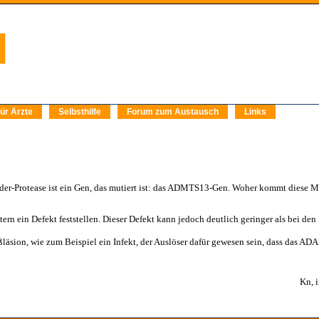
ür Ärzte
Selbsthilfe
Forum zum Austausch
Links
der-Protease ist ein Gen, das mutiert ist: das ADMTS13-Gen. Woher kommt diese 
.
ltern ein Defekt feststellen. Dieser Defekt kann jedoch deutlich geringer als bei den
ßläsion, wie zum Beispiel ein Infekt, der Auslöser dafür gewesen sein, dass das AD
Kn, i